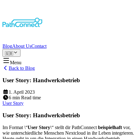
Blog
About Us
Contact
🇬🇧
Menu
Back to Blog
User Story: Handwerksbetrieb
1. April 2023
6
min
Read time
User Story
User Story: Handwerksbetrieb
Im Format \“
User Story
\“ stellt dir PathConnect
beispielhaft
vor,
wie unterschiedliche Menschen Nextcloud in ihr Leben integrieren.
Heute geht in um die Integration in einen Handwerksbetrieb