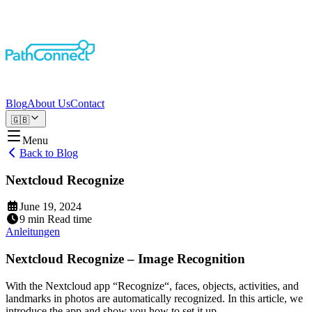
Blog
About Us
Contact
🇬🇧
Menu
Back to Blog
Nextcloud Recognize
June 19, 2024
9
min
Read time
Anleitungen
Nextcloud Recognize – Image Recognition
With the Nextcloud app “Recognize“, faces, objects, activities, and
landmarks in photos are automatically recognized. In this article, we
introduce the app and show you how to set it up.