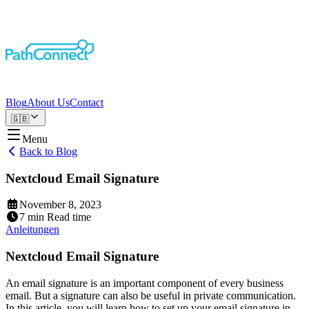
Blog
About Us
Contact
🇬🇧
Menu
Back to Blog
Nextcloud Email Signature
November 8, 2023
7
min
Read time
Anleitungen
Nextcloud Email Signature
An email signature is an important component of every business
email. But a signature can also be useful in private communication.
In this article, you will learn how to set up your email signature in