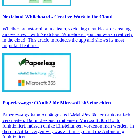
Nextcloud Whiteboard - Creative Work in the Cloud
Whether brainstorming in a team, sketching new ideas, or creating
an overview - with Nextcloud Whiteboard you can work creatively
in the cloud. This article introduces the app and shows its most
important features.
Paperless-ngx: OAuth2 für Microsoft 365 einrichten
Paperless-ngx kann Anhänge aus E-Mail-Postfächern automatisch
verarbeiten. Damit dies auch mit einem Microsoft 365 Konto
funktioniert, müssen einige Einstellungen vorgenommen werden. In
diesem Artikel zeigen wir, was zu tun ist, damit die Anbindung
funktioniert.