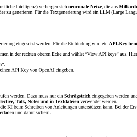
nstliche Intelligenz) verbergen sich
neuronale Netze
, die aus
Milliar
der zu generieren. Für die Textgenerierung wird ein LLM (Large Lang
erierung eingesetzt werden. Für die Einbindung wird ein
API-Key benö
amen in der rechten oberen Ecke und wählst “View API keys“ aus. Hier
n
“.
 deinen API Key von OpenAI eingeben.
ufen werden. Dazu muss nur ein
Schrägstrich
eingegeben werden und
ective, Talk, Notes und in Textdateien
verwendet werden.
 die KI beim Schreiben von Anleitungen unterstützen kann. Bei der Erst
erladen und damit sichern.