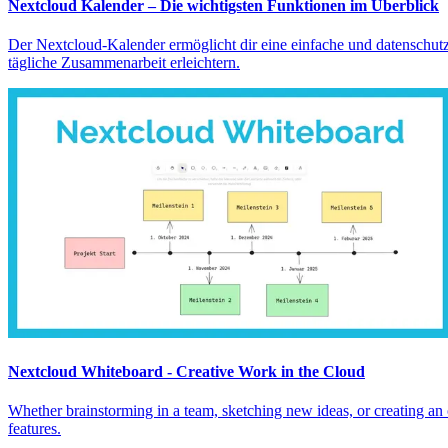
Nextcloud Kalender – Die wichtigsten Funktionen im Überblick
Der Nextcloud-Kalender ermöglicht dir eine einfache und datenschutz
tägliche Zusammenarbeit erleichtern.
Nextcloud Whiteboard - Creative Work in the Cloud
Whether brainstorming in a team, sketching new ideas, or creating an
features.