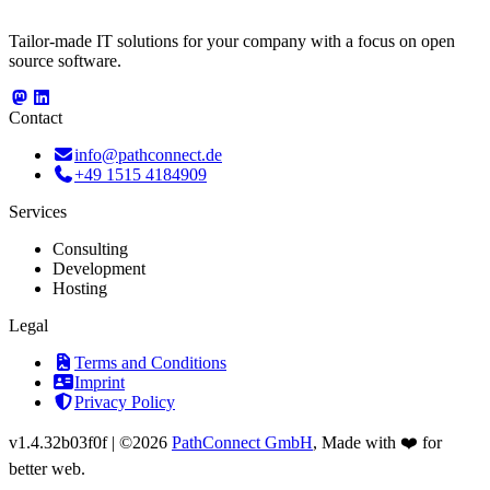
Tailor-made IT solutions for your company with a focus on open
source software.
Contact
info@pathconnect.de
+49 1515 4184909
Services
Consulting
Development
Hosting
Legal
Terms and Conditions
Imprint
Privacy Policy
v
1.4.32b03f0f
|
©2026
PathConnect GmbH
, Made with ❤️ for
better web.