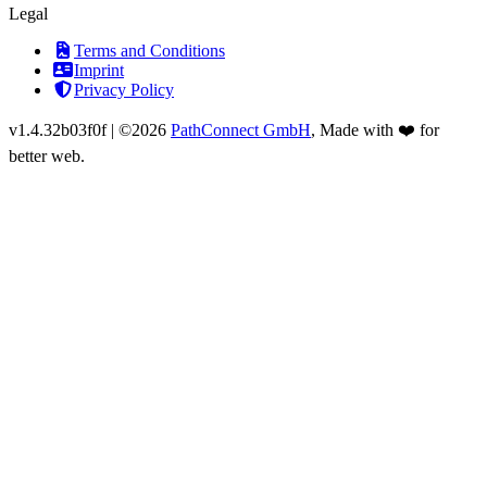
Legal
Terms and Conditions
Imprint
Privacy Policy
v
1.4.32b03f0f
|
©2026
PathConnect GmbH
, Made with ❤️ for
better web.