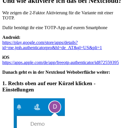
Und wie aktiviere ich das bei Nextcloud?
Wir zeigen die 2-Faktor Aktivierung für die Variante mit einer
TOTP.
Dafür benötigt ihr eine TOTP-App auf eurem Smartphone
Android:
https://play.google.com/store/apps/details?
id=me.jmh.authenticatorpro&hl=de_AT&gl=US&pli=1
iOS
https://apps.apple.com/de/app/freeotp-authenticator/id872559395
Danach geht es in der Nextcloud Weboberfläche weiter:
1. Rechts oben auf euer Kürzel klicken -
Einstellungen