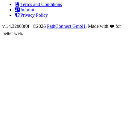
Terms and Conditions
Imprint
Privacy Policy
v
1.4.32b03f0f
|
©2026
PathConnect GmbH
, Made with ❤️ for
better web.